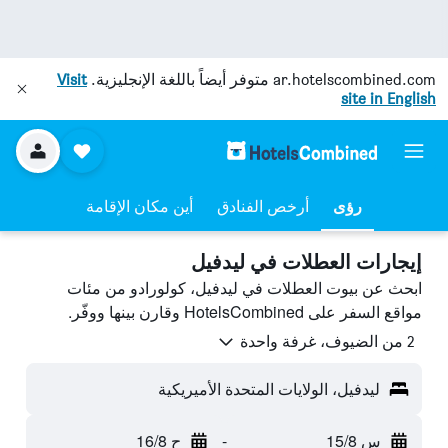
ar.hotelscombined.com
متوفر أيضاً باللغة الإنجليزية.
Visit
site in English
رؤى
أرخص الفنادق
أين مكان الإقامة
إيجارات العطلات في ليدفيل
ابحث عن بيوت العطلات في ليدفيل، كولورادو من مئات
مواقع السفر على HotelsCombined وقارن بينها ووفّر.
2 من الضيوف، غرفة واحدة
ليدفيل، الولايات المتحدة الأميريكية
س 15/8
-
ح 16/8