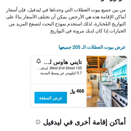
X
الذي
من بين جميع بيوت العطلات التي وجدناها في ليدفيل، فإن أسعار
يعرض
أماكن الإقامة هذه هي الأرخص. يمكن أن تختلف الأسعار بناءً على
أيام
التواريخ المُختارة، لذلك استخدم نموذج البحث لتصفح المزيد من
الأسبوع.
يتضمن
الخيارات إذا كان لديك مرونة في التواريخ.
المخطط
التالي
1
عرض بيوت العطلات الـ 205 جميعها
محور
Y
تايني هاوس ليدفيل
الذي
يعرض
135 West 2nd Street, ليدفيل, CO, الولايات المتحدة الأميريكية
0.7 كيلومتر عن وسط المدينة
متوسط
سعر
غرفة
466 ﷼
عرض الصفقة
أماكن إقامة أخرى في ليدفيل