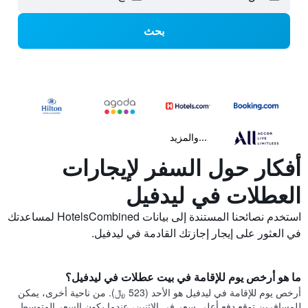
بحث
...والمزيد
أفكار حول السفر لإيجارات
العطلات في ليدفيل
استخدم نصائحنا المستندة إلى بيانات HotelsCombined لمساعدتك
في العثور على إيجار إجازتك القادمة في ليدفيل.
ما هو أرخص يوم للإقامة في بيت عطلات في ليدفيل؟
أرخص يوم للإقامة في ليدفيل هو الأحد (523 ﷼). من ناحية أخرى، يمكن
للمسافرين توقع دفع أعلى سعر في الاثنين، عندما يكون السعر المتوسط