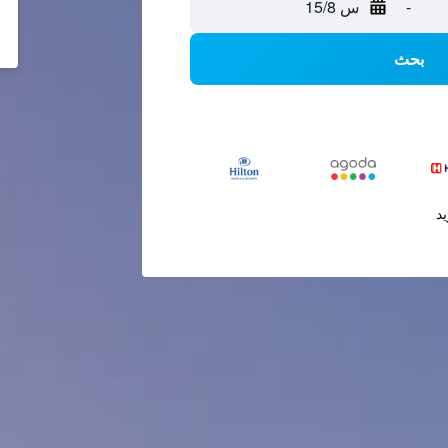
-
س 15/8
بحث
يد