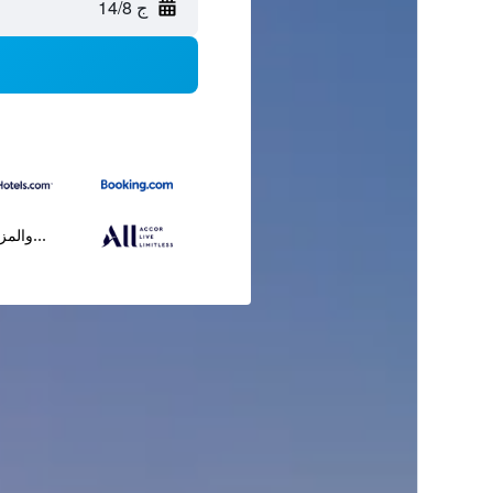
ج 14/8
...والمز