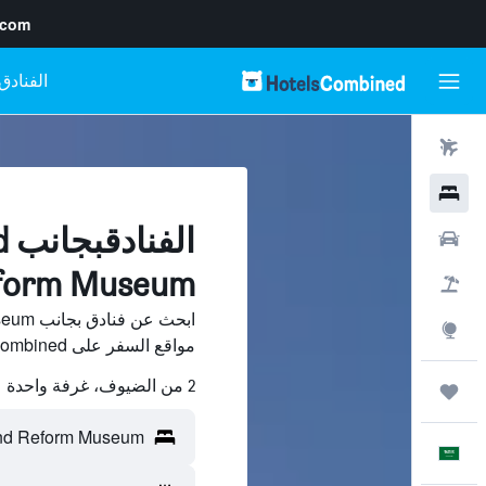
.com
رحلات طيران
فنادق
ال
سيارات
Reform Museum, مدينة ت
حزم العروض
استكشاف
مواقع السفر على HotelsCombined وقارن بينها ووفّر.
2 من الضيوف، غرفة واحدة
رحلات
العَرَبِيَّة