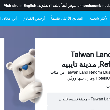
ar.hotelscombined
متوفر أيضاً باللغة الإنجليزية.
Visit site in English
الفنادق الأعلى تقييماً
أرخص الفنادق
أين مكان ال
فنادقبجانب Taiwan Land
ايبيه
ابحث عن فنادق بجانب Taiwan Land Reform Museum من مئات