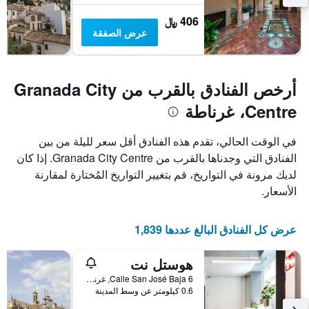
406 ﷼
عرض الصفقة
أرخص الفنادق بالقرب من Granada City
Centre، غرناطة
في الوقت الحالي، تقدم هذه الفنادق أقل سعر لليلة من بين
الفنادق التي وجدناها بالقرب من Granada City Centre. إذا كان
لديك مرونة في التواريخ، قم بتغيير التواريخ المُختارة لمقارنة
الأسعار.
عرض كل الفنادق البالغ عددها 1,839
هوستل نت
Calle San José Baja 6, غرناطة, منطقة أندلوسيا, أسبانيا
0.6 كيلومتر عن وسط المدينة