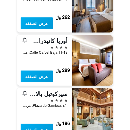
262 ﷼
عرض الصفقة
أوريا كاتيدرال باي يورو ستارز هوتل كامباني
4 نجوم
Calle Carcel Baja 11-13, غرناطة, منطقة أندلوسيا, أسبانيا
299 ﷼
عرض الصفقة
سيركوتيل بالاثيو دي لوس جامبوا
4 نجوم
Plaza de Gamboa, s/n, غرناطة, منطقة أندلوسيا, أسبانيا
196 ﷼
عرض الصفقة