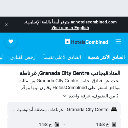
ar.hotelscombined.com
متوفر أيضاً باللغة الإنجليزية.
Visit site in English
الفنادق الأعلى تقييماً
أرخص الفنادق
أي
الفنادقبجانب Granada City Centre, غرناطة
ابحث عن فنادق بجانب Granada City Centre من مئات
مواقع السفر على HotelsCombined وقارن بينها ووفّر.
2 من الضيوف، غرفة واحدة
Granada City Centre - غرناطة، منطقة أندلوسيا، أسبانيا
خ 13/8
-
ج 14/8