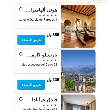
هوتل ألهامبرا بالاس
5 نجوم
Arquitecto Garcia de Paredes 1, غرناطة, منطقة أندلوسيا, أسبانيا
856 ﷼
عرض الصفقة
بارسيلو كارمن غرناطة
4 نجوم
Acera del Darro 62, غرناطة, منطقة أندلوسيا, أسبانيا
336 ﷼
عرض الصفقة
فندق غرانادا سنتر
4 نجوم
Avenida Fuente Nueva nº 7, غرناطة, منطقة أندلوسيا, أسبانيا