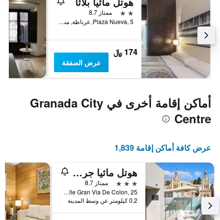
هوتل ماثيا بلاثا
2 نجمتين
ممتاز 8.7
Plaza Nueva, 5, غرناطة, منطقة أندلوسيا, أسبانيا
174 ﷼
عرض الصفقة
أماكن إقامة أخرى في Granada City
Centre
عرض كافة أماكن إقامة 1,839
هوتل ماثيا جرانادا فايف سينسيس رومز آند سويتس
3 نجوم
ممتاز 8.7
Calle Gran Via De Colon, 25, غرناطة, منطقة أندلوسيا, أسبانيا
0.2 كيلومتر عن وسط المدينة