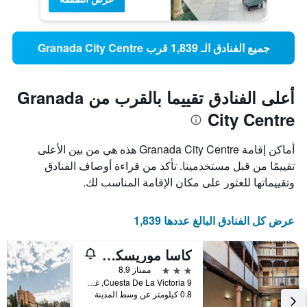
جميع الفنادق الـ 1,839 قرب Granada City Centre
أعلى الفنادق تقييما بالقرب من Granada
City Centre
أماكن إقامة Granada City Centre هذه هي من بين الأعلى
تقييمًا من قبل مستخدمينا. تأكد من قراءة أوصاف الفنادق
وتقييماتها للعثور على مكان الإقامة المناسب لك.
عرض كل الفنادق البالغ عددها 1,839
كاسا موريسكا هوتل بوتيك
3 نجوم
ممتاز 8.9
Cuesta De La Victoria 9, غرناطة, منطقة أندلوسيا, أسبانيا
0.8 كيلومتر عن وسط المدينة