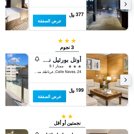
377 ﷼
عرض الصفقة
3 نجوم
3 نجوم
أوتل بورثيل ناباس
3 نجوم
ممتاز 9.1
Calle Navas, 24, غرناطة, منطقة أندلوسيا, أسبانيا
199 ﷼
عرض الصفقة
2 نجمتين
نجمتين أو أقل