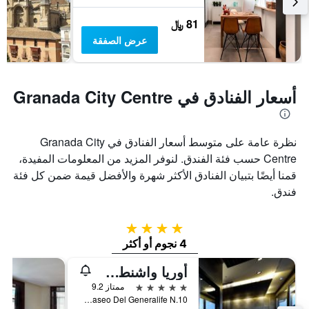
81 ﷼
عرض الصفقة
أسعار الفنادق في Granada City Centre
نظرة عامة على متوسط أسعار الفنادق في Granada City
Centre حسب فئة الفندق. لنوفر المزيد من المعلومات المفيدة،
قمنا أيضًا بتبيان الفنادق الأكثر شهرة والأفضل قيمة ضمن كل فئة
فندق.
4 نجوم
4 نجوم أو أكثر
أوريا واشنطن إرفينج باي يورو ستارز هوتل كامباني
5 نجوم
ممتاز 9.2
Paseo Del Generalife N.10, غرناطة, منطقة أندلوسيا, أسبانيا