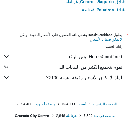
فنادق Centro - Sagrario, غرناطة
فنادق Pajaritos, غرناطة
فنادق San Ildefonso, غرناطة
*
يحاول HotelsCombined بشكل دائم الحصول على الأسعار الدقيقة، ولكن
لا يمكن ضمان الأسعار
.
إليك السبب:
HotelsCombined ليس البائع
نقوم بتجميع الكثير من البيانات لك
لماذا لا تكون الأسعار دقيقة بنسبة 100٪؟
الصفحة الرئيسية
أسبانيا
354,111
منطقة أندلوسيا
94,433
مقاطعة غرناطة
5,523
غرناطة
2,846
Granada City Centre