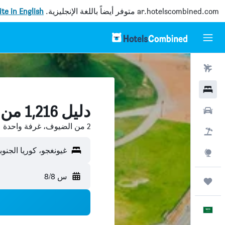
ar.hotelscombined.com
متوفر أيضاً باللغة الإنجليزية.
site in English
رحلات طيران
فنادق
دليل 1,216 من فنادق غيونغجو
سيارات
2 من الضيوف، غرفة واحدة
حزم العروض
غيونغجو، كوريا الجنوب
استكشاف
س 8/8
رحلات
العَرَبِيَّة