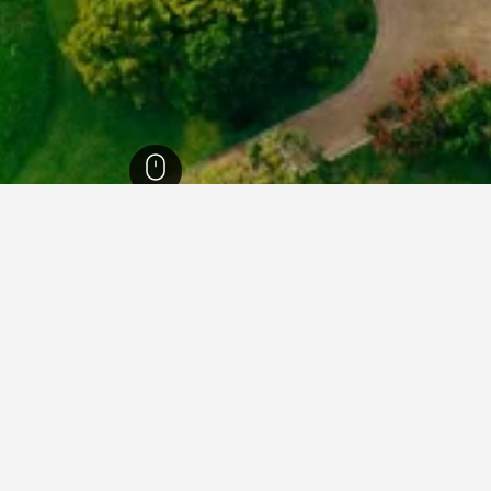
طعة جيونجسانجبك-دو
3,099
غيونغجو
1,216
دليل فنادق غيونغجو
ng
Bulguksa Kids & Family Hotel
6.5
Floral Space
tel
Guesthouse Santa
ion
Gyeongju Godo Homestay Pension
ion
Gyeongju Jy Pension
ion
Gyeongju Sillabang Guesthouse
Gy
ion
Hwarang Guesthouse