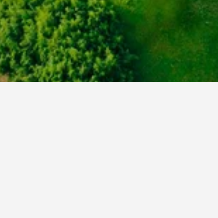
Choonguida
Gamsung 3
Gyeongju Chosun Spa Ho
Gyeongju Haneul Chae Pens
Gyeongju Love story Pens
Gyeongju Sun and the Sea Pens
Jijunghae Pens