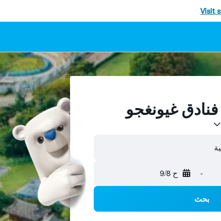
Visit 
ية
-
ح 9/8
بحث