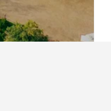
الصفحة الرئيسية
كوريا الجنوبية
39,571
مقا
141 ميني هوتل
Doobaki Guesthouse
Gaon Guesthouse
Gyeongju Four Season Pension
Gyeongju Icon
eongju Sanjuk Hanok Village Pension
Gyeongju Tour Guest House