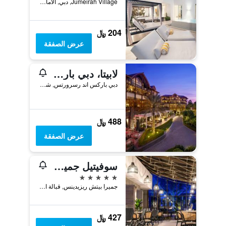
Jumeirah Village, دبي, الامارات العربية المتحدة
204 ﷼
عرض الصفقة
لابيتا، دبي باركس آند ريزورتس، أوتوغراف كوليكشن
دبي باركس اند رسرورتس, شارع الشيخ زايد, دبي, الامارات العربية المتحدة
488 ﷼
عرض الصفقة
سوفيتيل جميرا بيتش دبي
5 نجوم
جميرا بيتش ريزيدينس, قبالة الشاطىء, مرسى دبي, دبي, الامارات العربية المتحدة
427 ﷼