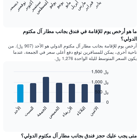
فبراير
مايو
أغسطس
نوفمبر
يناير
أبريل
يوليو
أكتوبر
مارس
يونيو
سبتمبر
ديسمبر
1
يعرض
محور
المخطط
End
X
of
التالي
الذي
interactive
متوسط
chart
يعرض
سعر
ما هو أرخص يوم للإقامة في فندق بجانب مطار آل مكتوم
فئات
غرفة
الدولي؟
الفنادق
كل
بالنجوم.
أرخص يوم للإقامة بجانب مطار آل مكتوم الدولي هو الأحد (907 ﷼). من
شهر
يتضمن
ناحية أخرى، يمكن للمسافرين توقع دفع أعلى سعر في الجمعة، عندما
يتضمن
المخطط
يكون السعر المتوسط لليلة الواحدة 1,276 ﷼.
المخطط
1
1
محور
1,500 ﷼
محور
Y
X
Bar
Chart
الذي
1,000 ﷼
graphic.
الذي
chart
يعرض
with
يعرض
500 ﷼
متوسط
7
الشهور.
سعر
bars.
يتضمن
0
الغرفة
المخطط
الاثنين
الخميس
الأحد
الأربعاء
السبت
الثلاثاء
الجمعة
هذه
يعرض
التالي
الليلة
المخطط
End
1
of
الذي
التالي
محور
interactive
عُثر
متوسط
chart
Y
عليه
سعر
متى يجب عليك حجز فندق بجانب مطار آل مكتوم الدولي؟
الذي
خلال