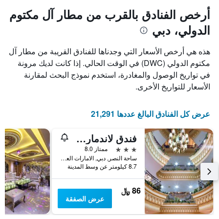
أرخص الفنادق بالقرب من مطار آل مكتوم
الدولي، دبي
هذه هي أرخص الأسعار التي وجدناها للفنادق القريبة من مطار آل
مكتوم الدولي (DWC) في الوقت الحالي. إذا كانت لديك مرونة
في تواريخ الوصول والمغادرة، استخدم نموذج البحث لمقارنة
الأسعار للتواريخ الأخرى.
عرض كل الفنادق البالغ عددها 21,291
فندق لاندمارك بلازا
3 نجوم
ممتاز 8.0
ساحة النصر, دبي, الامارات العربية المتحدة
8.7 كيلومتر عن وسط المدينة
86 ﷼
عرض الصفقة