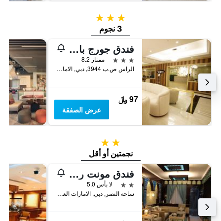
3 نجوم
3 نجوم
فندق جورج باي سافرون خور دبي
3 نجوم
ممتاز 8.2
الراس ص.ب 3944, دبي, الامارات العربية المتحدة
97 ﷼
عرض الصفقة
2 نجمتين
نجمتين أو أقل
فندق مونت رويال
2 نجمتين
لا بأس 5.0
ساحة النصر, دبي, الامارات العربية المتحدة