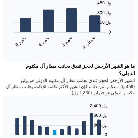
450 ﷼
Bar
Chart
300 ﷼
graphic.
chart
with
150 ﷼
4
bars.
0
ن
ن
ن
م
ن
م
ن
م
يعرض
3
ج
و
4
ج
و
5
ج
و
2
ج
م
ت
ا
المخطط
End
of
التالي
interactive
متوسط
chart
سعر
ما هو الشهر الأرخص لحجز فندق بجانب مطار آل مكتوم
غرفة
الدولي؟
مزدوجة
الشهر الأرخص لحجز فندق بجانب مطار آل مكتوم الدولي هو يوليو
خلال
(459 ﷼). عكس من ذلك، فإن الشهر الأكثر تكلفة للإقامة بجانب مطار آل
آخر
مكتوم الدولي هو فبراير (1,830 ﷼).
3
أيام
2,400 ﷼
مع
التصنيف
Bar
Chart
1,600 ﷼
graphic.
حسب
chart
with
النجوم
800 ﷼
12
يتضمن
bars.
0
المخطط