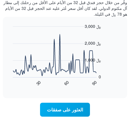
غرفة
وفّر من خلال حجز فندق قبل 32 من الأيام على الأقل من رحلتك إلى مطار
يعرض
آخر
كل
آل مكتوم الدولي. لقد كان أقل سعر عُثر عليه عند الحجز قبل 32 من الأيام
متوسط
3
يوم
سعر
هو 78 ﷼ في الليلة.
أيام
في
غرفة
الأسبوع
3,000 ﷼
يتضمن
Line
المخطط
Chart
graphic.
chart
1
with
2,000 ﷼
محور
90
X
data
الذي
points.
1,000 ﷼
يعرض
أيام
يعرض
الأسبوع.
المخطط
0
يتضمن
التالي
60
90
30
المخطط
كيفية
End
of
التالي
تغير
interactive
1
سعر
chart
محور
غرفة
Y
عند
العثور على صفقات
الذي
اقتراب
يعرض
تاريخ
متوسط
الإقامة
سعر
يتضمن