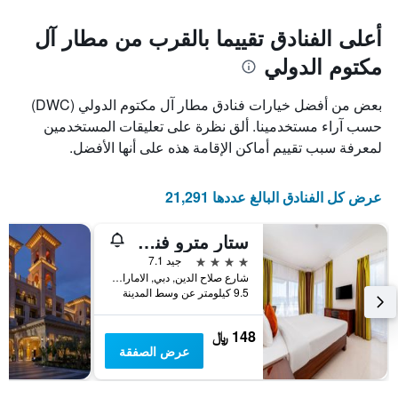
غرفة
المخطط
1
أعلى الفنادق تقييما بالقرب من مطار آل
محور
مكتوم الدولي
X
الذي
يعرض
بعض من أفضل خيارات فنادق مطار آل مكتوم الدولي (DWC)
عدد
حسب آراء مستخدمينا. ألق نظرة على تعليقات المستخدمين
الأيام
لمعرفة سبب تقييم أماكن الإقامة هذه على أنها الأفضل.
قبل
الإقامة
يتضمن
عرض كل الفنادق البالغ عددها 21,291
المخطط
التالي
1
ستار مترو فندق ديرة دبي
محور
4 نجوم
جيد 7.1
Y
شارع صلاح الدين, دبي, الامارات العربية المتحدة
الذي
9.5 كيلومتر عن وسط المدينة
يعرض
متوسط
سعر
148 ﷼
غرفة
عرض الصفقة