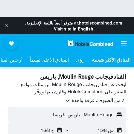
ar.hotelscombined.com
متوفر أيضاً باللغة الإنجليزية.
Visit site in English
رؤى
الفنادق الأعلى تقييماً
أرخص الفنا
الفنادقبجانب Moulin Rouge, باريس
ابحث عن فنادق بجانب Moulin Rouge من مئات مواقع
السفر على HotelsCombined وقارن بينها ووفّر.
2 من الضيوف، غرفة واحدة
Moulin Rouge - باريس، فرنسا
س 15/8
-
ح 16/8