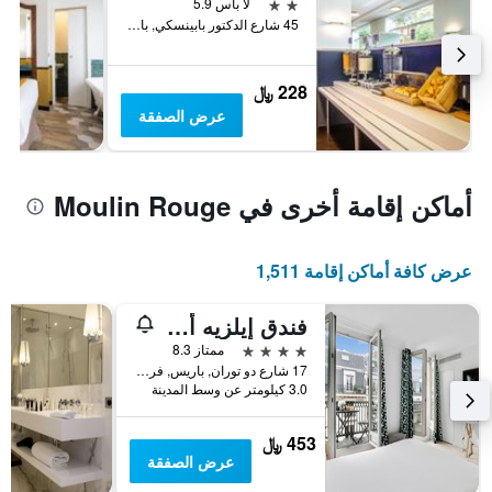
2 نجمتين
لا بأس 5.9
45 شارع الدكتور بابينسكي, باريس, فرنسا
228 ﷼
عرض الصفقة
أماكن إقامة أخرى في Moulin Rouge
عرض كافة أماكن إقامة 1,511
فندق إيلزيه أوبرا
4 نجوم
ممتاز 8.3
17 شارع دو توران, باريس, فرنسا
3.0 كيلومتر عن وسط المدينة
453 ﷼
عرض الصفقة