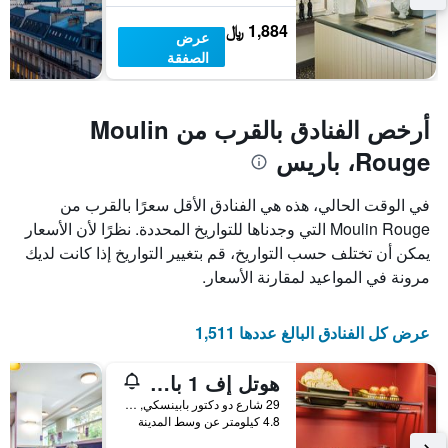
سعر
غرفة
1,884 ﷼
عرض
الصفقة
أرخص الفنادق بالقرب من Moulin
Rouge، باريس
في الوقت الحالي، هذه هي الفنادق الأقل سعرًا بالقرب من
Moulin Rouge التي وجدناها للتواريخ المحددة. نظرًا لأن الأسعار
يمكن أن تختلف حسب التواريخ، قم بتغيير التواريخ إذا كانت لديك
مرونة في المواعيد لمقارنة الأسعار.
عرض كل الفنادق البالغ عددها 1,511
هوتل إف 1 باريس سان أوين - مارش ٔو بوسيز
29 شارع دو دكتور بابينسكي, باريس, فرنسا
4.8 كيلومتر عن وسط المدينة