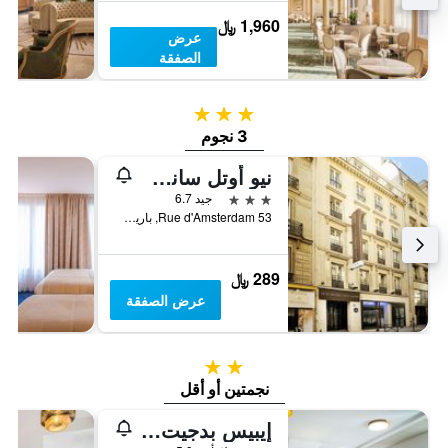
1,960 ﷼
عرض
الصفقة
3 نجوم
3 نجوم
نيو أوتل سانت لازار
3 نجوم
جيد 6.7
53 Rue d'Amsterdam, باريس, فرنسا
289 ﷼
عرض الصفقة
2 نجمتين
نجمتين أو أقل
إيبيس بدجيت باريس بورت دي مونمارتر