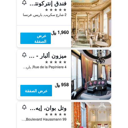
فندق ‫‫إنتركونتيننتال باريس لو جراند‬‬، أحد الفنادق من مجموعة فنادق إنتركونتيننتال
5 نجوم
2 شارع سكريب, باريس, فرنسا
1,960 ﷼
عرض
الصفقة
ميزون ألبار - لو دياموند
5 نجوم
4 Rue de la Pepiniere, باريس, فرنسا
958 ﷼
عرض الصفقة
ٔوتل بوان، إيه سمول لاكشري هوتل أوف ذا وورلد
5 نجوم
99 Boulevard Haussmann, باريس, فرنسا