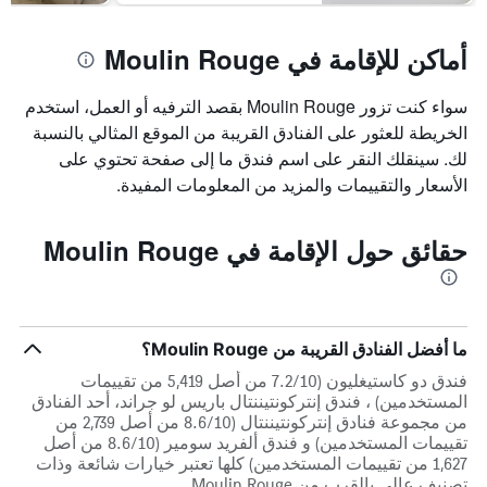
أماكن للإقامة في Moulin Rouge
سواء كنت تزور Moulin Rouge بقصد الترفيه أو العمل، استخدم
الخريطة للعثور على الفنادق القريبة من الموقع المثالي بالنسبة
لك. سينقلك النقر على اسم فندق ما إلى صفحة تحتوي على
الأسعار والتقييمات والمزيد من المعلومات المفيدة.
حقائق حول الإقامة في Moulin Rouge
ما أفضل الفنادق القريبة من Moulin Rouge؟
فندق دو كاستيغليون (7.2/10 من أصل 5,419 من تقييمات
المستخدمين) ، فندق ‫‫إنتركونتيننتال باريس لو جراند‬‬، أحد الفنادق
من مجموعة فنادق إنتركونتيننتال (8.6/10 من أصل 2,739 من
تقييمات المستخدمين) و فندق ألفريد سومير (8.6/10 من أصل
1,627 من تقييمات المستخدمين) كلها تعتبر خيارات شائعة وذات
تصنيف عالي بالقرب من Moulin Rouge.