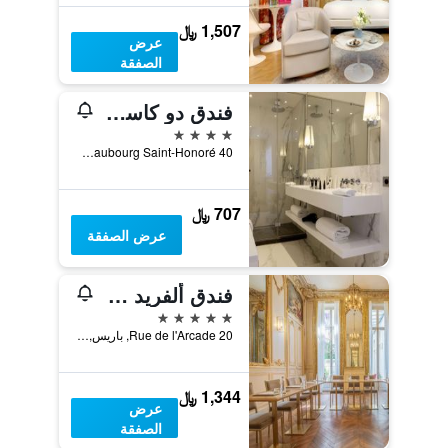
1,507 ﷼
عرض
الصفقة
فندق دو كاستيغليون
4 نجوم
40 Rue du Faubourg Saint-Honoré, باريس, فرنسا
707 ﷼
عرض الصفقة
فندق ألفريد سومير
5 نجوم
20 Rue de l'Arcade, باريس, فرنسا
1,344 ﷼
عرض
الصفقة