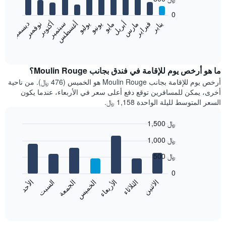
12
bars.
0
فبراير
مايو
أغسطس
نوفمبر
يناير
أبريل
يوليو
أكتوبر
مارس
يونيو
سبتمبر
ديسمبر
يعرض
المخطط
End
of
التالي
interactive
متوسط
chart
سعر
ما هو أرخص يوم للإقامة في فندق بجانب Moulin Rouge؟
غرفة
أرخص يوم للإقامة بجانب Moulin Rouge هو الخميس (476 ﷼). من ناحية
كل
أخرى، يمكن للمسافرين توقع دفع أعلى سعر في الأربعاء، عندما يكون
شهر
السعر المتوسط لليلة الواحدة 1,158 ﷼.
يتضمن
المخطط
1,500 ﷼
1
Bar
محور
Chart
1,000 ﷼
graphic.
chart
X
with
الذي
500 ﷼
7
يعرض
bars.
0
الشهور.
الاثنين
الخميس
الأحد
الأربعاء
السبت
الثلاثاء
الجمعة
يتضمن
يعرض
المخطط
المخطط
End
التالي
of
التالي
interactive
1
متوسط
chart
محور
سعر