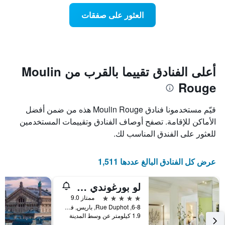
Y
غرفة
العثور على صفقات
الذي
كل
يعرض
يوم
متوسط
في
سعر
الأسبوع
غرفة
يتضمن
المخطط
أعلى الفنادق تقييما بالقرب من Moulin
1
Rouge
محور
X
الذي
قيّم مستخدمونا فنادق Moulin Rouge هذه من ضمن أفضل
يعرض
الأماكن للإقامة. تصفح أوصاف الفنادق وتقييمات المستخدمين
أيام
للعثور على الفندق المناسب لك.
الأسبوع.
يتضمن
المخطط
عرض كل الفنادق البالغ عددها 1,511
التالي
1
محور
لو بورغوندي باريس
Y
5 نجوم
ممتاز 9.0
الذي
6-8, Rue Duphot, باريس, فرنسا
يعرض
1.9 كيلومتر عن وسط المدينة
متوسط