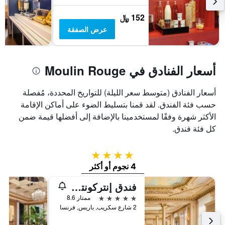
152 ﷼
عرض الصفقة
أسعار الفنادق في Moulin Rouge
أسعار الفنادق (متوسط سعر الليلة) للتواريخ المحددة، مُفصلة
حسب فئة الفندق. لقد قمنا بتسليط الضوء على أماكن الإقامة
الأكثر شهرة وفقًا لمستخدمينا بالإضافة إلى أفضلها قيمة ضمن
كل فئة فندق.
4 نجوم
4 نجوم أو أكثر
فندق ‫‫إنتركونتيننتال باريس لو جراند‬‬، أحد الفنادق من مجموعة فنادق إنتركونتيننتال
5 نجوم
ممتاز 8.6
2 شارع سكريب, باريس, فرنسا