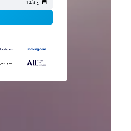
خ 13/8
...والمز