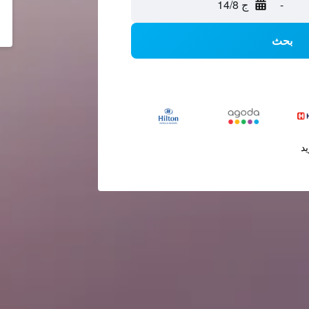
-
ج 14/8
بحث
يد