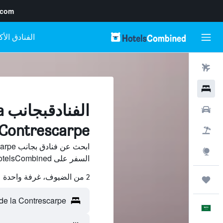
.com
رحلات طيران
فنادق
ال
سيارات
Contrescarpe, باريس
حزم العروض
استكشاف
السفر على HotelsCombined وقارن بينها ووفّر.
2 من الضيوف، غرفة واحدة
رحلات
العَرَبِيَّة