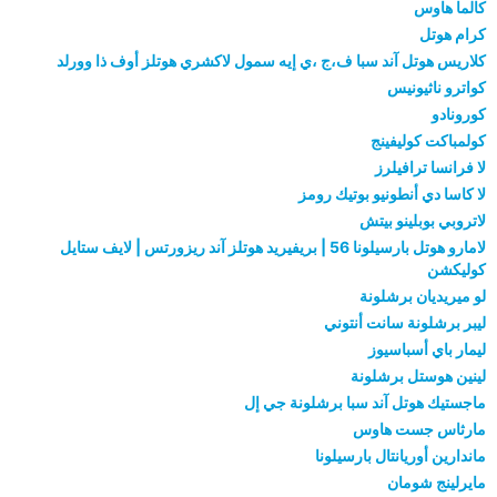
كالما هاوس
كرام هوتل
كلاريس هوتل آند سبا ف،ج ،ي إيه سمول لاكشري هوتلز أوف ذا وورلد
كواترو ناثيونيس
كورونادو
كولمباكت كوليفينج
لا فرانسا ترافيلرز
لا كاسا دي أنطونيو بوتيك رومز
لاتروبي بوبلينو بيتش
لامارو هوتل بارسيلونا 56 | بريفيريد هوتلز آند ريزورتس | لايف ستايل
كوليكشن
لو ميريديان برشلونة
ليبر برشلونة سانت أنتوني
ليمار باي أسباسيوز
لينين هوستل برشلونة
ماجستيك هوتل آند سبا برشلونة جي إل
مارثاس جست هاوس
ماندارين أوريانتال بارسيلونا
مايرلينج شومان