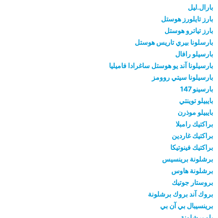
بارال.ليل
بارز تايلورز هوستل
بارز تياترو هوستل
بارسلونا بيري تاريس هوستل
بارسيلو رافال
بارسيلونا آند يو هوستل ساغرادا فاميليا
بارسيلونا سيتي روومز
بارسينو 147
بايبيلو توينتي
بايبيلو موذرن
براكتيك رامبلا
براكتيك غاردين
براكتيك فينوتيكا
برشلونة برينسيس
برشلونة هاوس
بروستار جوتيك
بروك آند بروك برشلونة
برينسيبال بي آن بي
بلو برشلونة