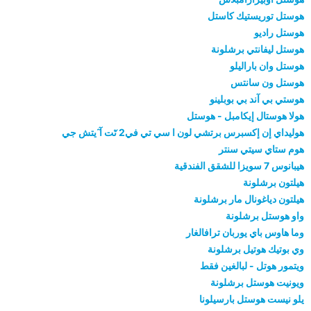
هوستل توريستيك كاستل
هوستل راديو
هوستل ليفانتي برشلونة
هوستل وان باراليلو
هوستل ون سانتس
هوستي بي آند بي بوبلينو
هولا هوستال إيكامبل - هوستل
هوليداي إن إكسبرس برتشي لون ا سي تي في2 تٓت آ ٓيتش جي
هوم ستاي سيتي سنتر
هيبانوس 7 سويزا للشقق الفندقية
هيلتون برشلونة
هيلتون دياغونال مار برشلونة
واو هوستل برشلونة
وما هاوس باي يوربان ترافالغار
وي بوتيك هوتيل برشلونة
ويتمور هوتل - لبالغين فقط
ويونيت هوستل برشلونة
يلو نيست هوستل بارسيلونا