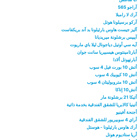
آراجو 565
آرك لا رامبلا
آركو برسيلونا هوتل
آليز جيست هاوس بارثيلونا بد آند بريكفاست
آيبيس برشلونة ميريديانا
آيه سي أوتيل دياجونال ليلا باي ماريوت
أبارتامينتوس هيسبيريا سانت جوان
أبارتهوتل ألادا
أتش 10 بورت فيل 4 سوب
أتش 10 كيوبيك 4 سوب
أتش 10 متروبوليتان 4 سوب
أتش10 إتاكا
أتيكا 21 برشلونة مار
أتينيا كالابريا للشقق الفندقية بخدمة ذاتية
أجنحة أفينيو
أراي 4 سوبيريور للشقق الفندقية
أرك هاوس بارثيلونا - هوستل
أريا ستاديوم هوتل