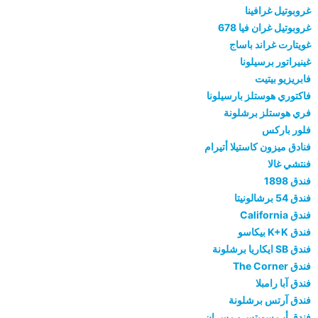
غروبوتيل غرافينا
غروبوتيل غران فيا 678
غويتارت غراند باساج
غينيراتور برسيلونا
فابريزيو بيتيت
فاكتوري هوستلز بارسيلونا
فري هوستلز برشلونة
فلور باركس
فنادق ميزون كاستيلا أتيرام
فنتشي غالا
فندق 1898
فندق 54 برشالونيتا
فندق California
فندق K+K بيكاسو
فندق SB ايكاريا برشلونة
فندق The Corner
فندق آبا رامبلا
فندق آرتس برشلونة
فندق أب سويتس ب س إن