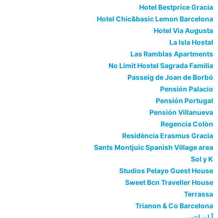
Hotel Bestprice Gracia
Hotel Chic&basic Lemon Barcelona
Hotel Via Augusta
La Isla Hostal
Las Ramblas Apartments
No Limit Hostel Sagrada Familia
Passeig de Joan de Borbó
Pensión Palacio
Pensión Portugal
Pensión Villanueva
Regencia Colòn
Residència Erasmus Gracia
Sants Montjuic Spanish Village area
Sol y K
Studios Pelayo Guest House
Sweet Bcn Traveller House
Terrassa
Trianon & Co Barcelona
آبا سانتس