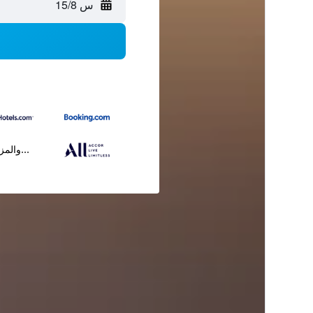
س 15/8
...والمز