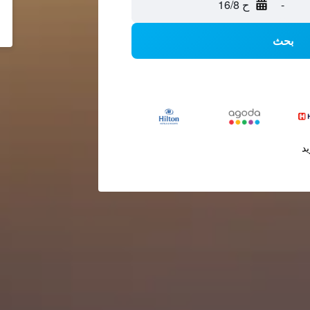
-
ح 16/8
بحث
يد