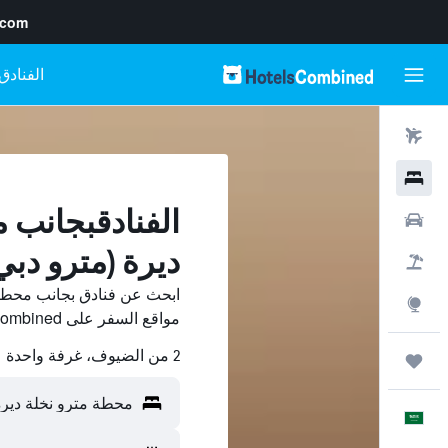
.com
رحلات طيران
فنادق
الفنادقبجانب 
سيارات
ديرة (مترو دبي
حزم العروض
ابحث عن فنادق بجانب محطة 
استكشاف
مواقع السفر على HotelsCombined وقارن بينها ووفّر.
2 من الضيوف، غرفة واحدة
رحلات
العَرَبِيَّة